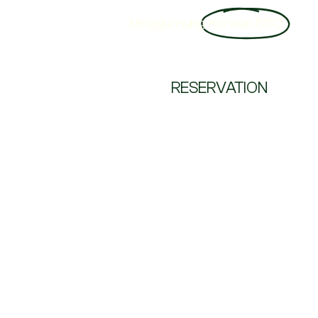
Moggumung
Korean BBQ
RESERVATION
숙성이고 나발이고,
좋은 고기가 맛있습니다.
목구멍 인도네시아 –
Moggumung Indonesia
목구멍 인도네시아는 대한민국 본사 (주)팀브로의 공식 관리 아래
운영되며,
한국 본사의 철학, 품질 기준, 그리고 정통 한국식 바비큐의 맛을 그
대로 이어가고 있습니다.